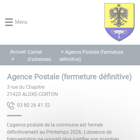
Lien
Lien
Lien
Lien
Panneau de gestion des cookies
d'accès
d'accès
d'accès
d'accès
rapide
rapide
rapide
rapide
Menu
au
au
à
au
menu
contenu
la
pied
principal
recherche
de
page
Accueil
Carnet
Agence Postale (fermeture
d'adresses
définitive)
Agence Postale (fermeture définitive)
3 rue du Chapitre
21420
ALOXE-CORTON
23 14 62 08 30
L'agence postale de la commune est fermée
définitivement au Printemps 2026. L'absence de
fréquentation ne pouvait plus justifier son maintien.