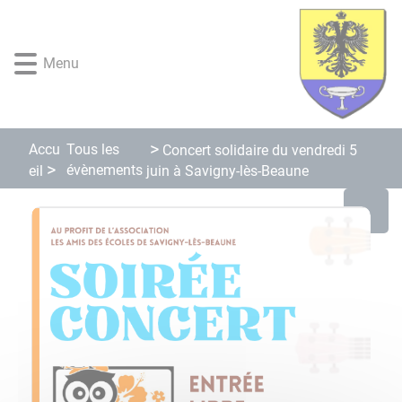
Lien
Lien
Lien
Lien
Panneau de gestion des cookies
d'accès
d'accès
d'accès
d'accès
rapide
rapide
rapide
rapide
Menu
au
au
à
au
menu
contenu
la
pied
principal
recherche
de
page
Accu
Tous les
Concert solidaire du vendredi 5
évènements
eil
juin à Savigny-lès-Beaune