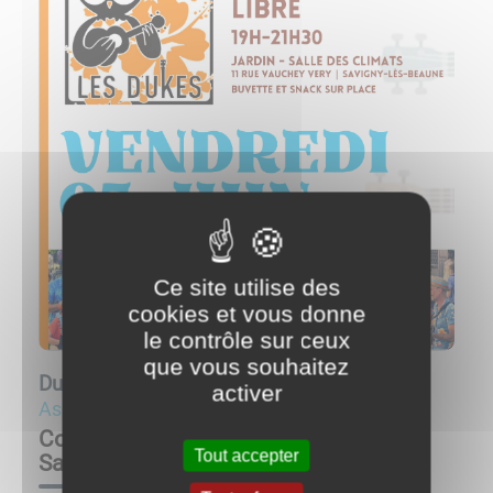
Ce site utilise des
cookies et vous donne
le contrôle sur ceux
que vous souhaitez
Du
05/06/26 à 19:00
au
05/06/26 à 21:30
activer
Associations
Concert solidaire du vendredi 5 juin à
Tout accepter
Savigny-lès-Beaune