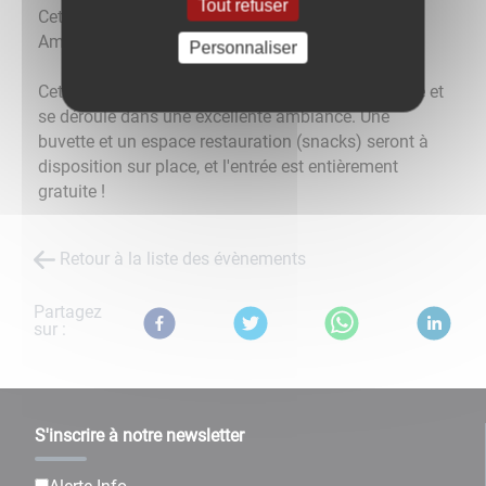
Tout refuser
Cette soirée se tient au profit de l'association des
Amis des Ecoles de Savigny Les Beaune !
Personnaliser
Cette soirée annuelle est toujours très divertissante et
se déroule dans une excellente ambiance. Une
buvette et un espace restauration (snacks) seront à
disposition sur place, et l'entrée est entièrement
gratuite !
Retour à la liste des évènements
Partagez
sur :
S'inscrire à notre newsletter