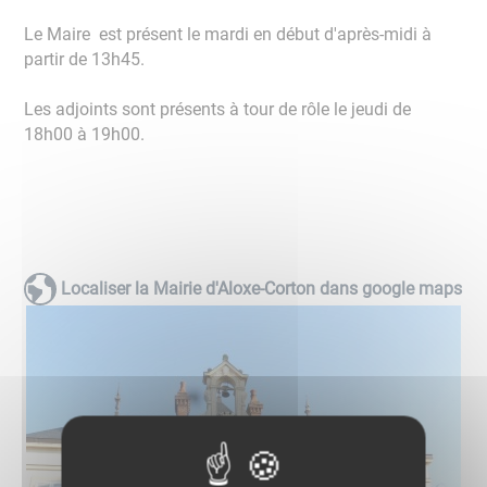
Le Maire est présent le mardi en début d'après-midi à
partir de 13h45.
Les adjoints sont présents à tour de rôle le jeudi de
18h00 à 19h00.
Localiser la Mairie d'Aloxe-Corton dans google maps