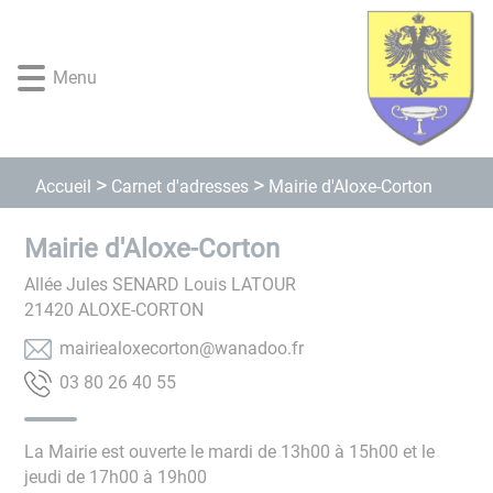
Lien
Lien
Lien
Lien
Panneau de gestion des cookies
d'accès
d'accès
d'accès
d'accès
rapide
rapide
rapide
rapide
Menu
au
au
à
au
menu
contenu
la
pied
principal
recherche
de
page
Carnet d'adresses
Accueil
Mairie d'Aloxe-Corton
Mairie d'Aloxe-Corton
Allée Jules SENARD Louis LATOUR
21420
ALOXE-CORTON
rf.oodanaw@notrocexolaeiriam
55 04 62 08 30
La Mairie est ouverte le mardi de 13h00 à 15h00 et le
jeudi de 17h00 à 19h00