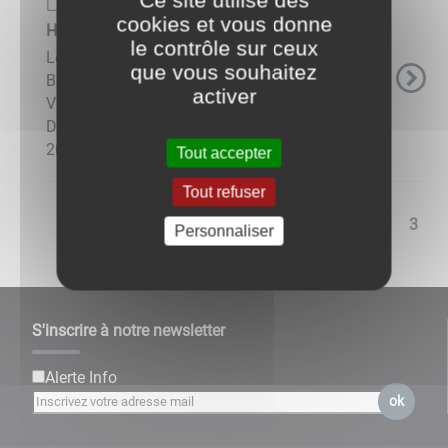
Page de base
cookies et vous donne
Horaires des Bus
le contrôle sur ceux
Le village est desservi par deux lignes : entre
que vous souhaitez
Beaune et Ladoix-Serrigny : Beaune Cote & Bus.
activer
Voici les horaires 2025/2026.entre Beaune et
Dijon par la ligne Mobigo. Voici les horaires
2025/2026. L'arrêt ...
Tout accepter
Tout refuser
<<
<
1
2
3
Personnaliser
S'inscrire à notre newsletter
Alerte Info
ok