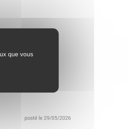
ceux que vous
ilance
.
tion à son usage de la
posté le
29/05/2026