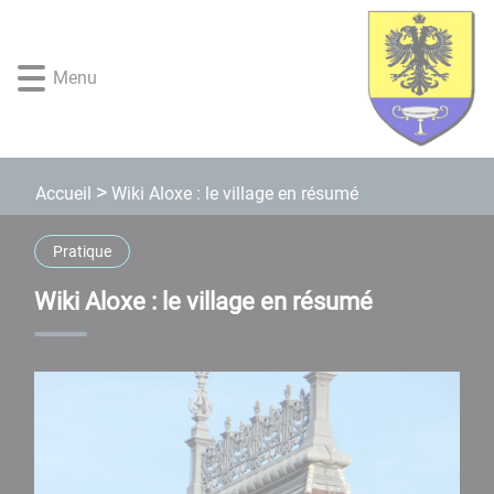
Lien
Lien
Lien
Lien
Panneau de gestion des cookies
d'accès
d'accès
d'accès
d'accès
rapide
rapide
rapide
rapide
Menu
au
au
à
au
menu
contenu
la
pied
principal
recherche
de
page
Wiki Aloxe : le village en résumé
Accueil
Pratique
Wiki Aloxe : le village en résumé