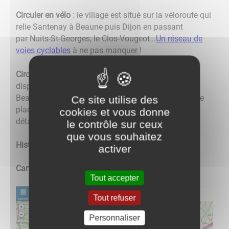
Circuler en vélo
: le village est situé sur la véloroute qui
relie Santenay à Beaune puis Dijon en passant
par Nuits-St-Georges, le Clos-Vougeot...
Un réseau de
voies cyclables
à ne pas manquer !
Circuler en bus
:
8 liaisons quotidiennes
sont
disponibles avec comme terminus les gares de
Beaune et Dijon (ligne LR113). L'arrêt de bus se situe
Ce site utilise des
place des Brunettes, à l'entrée du Village. Tous les
cookies et vous donne
détails à votre disposition sur
le site de Mobigo
:
le contrôle sur ceux
que vous souhaitez
Histoire du Village
: sur la
page wikipedia
activer
Carte Administrative :
Tout accepter
Tout refuser
Personnaliser